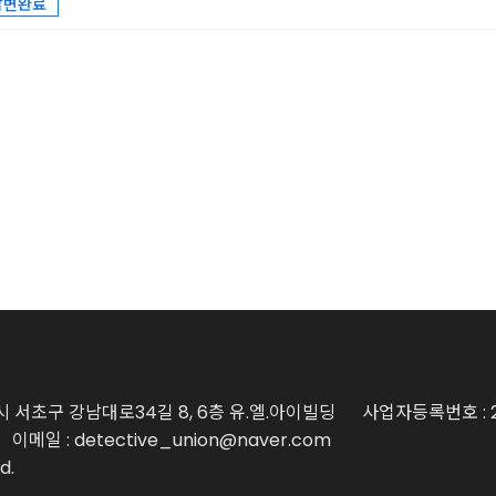
답변완료
시 서초구 강남대로34길 8, 6층 유.엘.아이빌딩
사업자등록번호 : 2
이메일 : detective_union@naver.com
d.